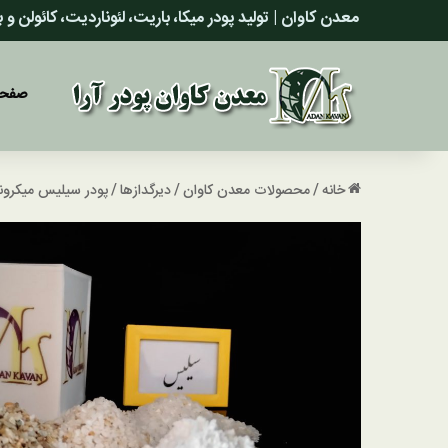
معدن کاوان | تولید پودر میکا، باریت، لئوناردیت، کائولن و
صفحه
خانه
/
محصولات معدن کاوان
/
دیرگدازها
/
پودر سیلیس میکرو