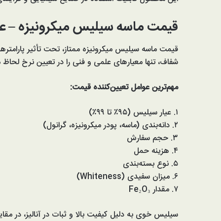
قیمت ماسه سیلیس میکرونیزه – عو
قیمت ماسه سیلیس میکرونیزه ممتاز، تحت تأثیر پارامتره
شفاف، تنها معیارهای علمی و فنی را در تعیین نرخ لحاظ م
مهم‌ترین عوامل تعیین‌کننده قیمت:
۱. عیار سیلیس (۹۵٪ تا ۹۹٪)
۲. دانه‌بندی (ماسه، پودر میکرونیزه، گرانول)
۳. حجم سفارش
۴. هزینه حمل
۵. نوع بسته‌بندی
۶. میزان سفیدی (Whiteness)
۷. مقدار Fe₂O₃
سیلیس خوی به دلیل کیفیت بالا و ثبات در آنالیز، در مقا