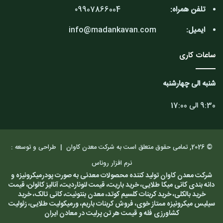
تلفن همراه:
۰9907866004
ایمیل:
info@madankavan.com
ساعات کاری
شنبه الی چهارشنبه
9:30 الی 17:00
© 2026, تمامی حقوق متعلق است به شرکت معدن کاوان |
طراحی و توسعه :
نرم افزار روناس
شرکت معدن کاوان تولید کننده محصولات معدنی به صورت پودرمیکرونیزه و
دانه بندی کانی میکا طلایی، خرید باریت، قیمت لئوناردیت، آنالیز کائولن، قیمت
خرید بالکلی، خرید کربنات کلسیم کوتد، معدن بنتونیت، کانی تالک، خرید
سیلیس میکرونیزه ممتاز خوی، فروش کربنات باریم، ورمیکولیت طلایی، زئولیت
کشاورزی فله و قیمت هر تن پرلیت در معادن ایران