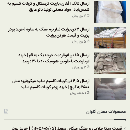
ارسال تالک افغان، باریت کریستال و کربنات کلسیم به
شمس‌آباد | مواد معدنی تولید نانو عایق
3 روز پیش
ارسال ۳ تن پرلیت غبار نرم سبک به ساوه | خرید پودر
پرلیت و قیمت هر تن پرلیت
5 روز پیش
ارسال ۱۵ تن لئوناردیت درجه یک به قم | خرید
لئوناردیت با خلوص هیومیک ۲۰ تا ۳۰ درصد
7 روز پیش
ارسال ۴.۵ تن کربنات کلسیم سفید میکرونیزه مش
۲۵۰۰ به کرج | خرید پودر کربنات کلسیم سفید
1 هفته پیش
محصولات معدن کاوان
قیمت میکا طلایی و سنگ میکای سفید (۱۴۰۵/۰۵/۰۵) | خرید پودر