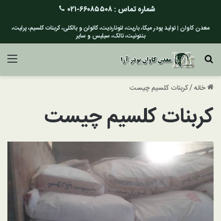
شماره تماس :
۶۶۰۸۵۵۰۸-۰۲۱
معدن کاوان | تولید پودر میکا، باریت، لئوناردیت، کائولن و بالکلی، کربنات کلسیم، پرلیت،
بنتونیت، تالک، سیلیس و سایر
جستجو برای
منو
خانه
/
کربنات کلسیم چیست
کربنات کلسیم چیست