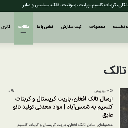
 بالکلی، کربنات کلسیم، پرلیت، بنتونیت، تالک، سیلیس و سایر
 نخست
محصولات
ثبت سفارش
تماس با ما
مقالات
گالری
تالک
3 روز پیش
۰
ارسال تالک افغان، باریت کریستال و کربنات
کلسیم به شمس‌آباد | مواد معدنی تولید نانو
عایق
محموله‌ای شامل تالک افغان، باریت کریستال و کربنات کلسیم