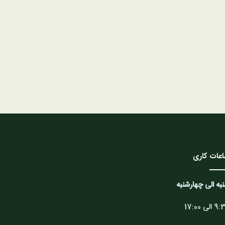
عات کاری
به الی چهارشنبه
الی 17:00