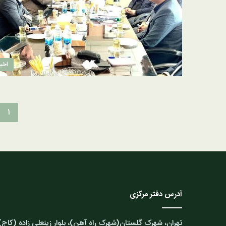
اخبا
1
آدرس دفتر مرکزی
تهران، شهرک گلستان(شهرک راه آهن)، بلوار زینعلی زاده (کاج)