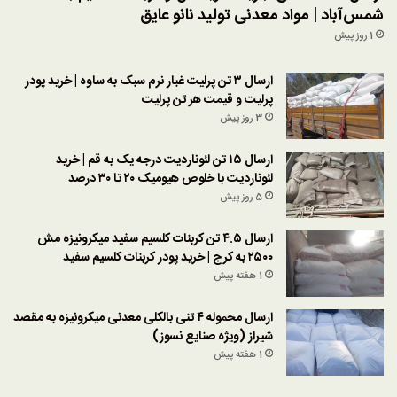
شمس‌آباد | مواد معدنی تولید نانو عایق
1 روز پیش
ارسال ۳ تن پرلیت غبار نرم سبک به ساوه | خرید پودر
پرلیت و قیمت هر تن پرلیت
3 روز پیش
ارسال ۱۵ تن لئوناردیت درجه یک به قم | خرید
لئوناردیت با خلوص هیومیک ۲۰ تا ۳۰ درصد
5 روز پیش
ارسال ۴.۵ تن کربنات کلسیم سفید میکرونیزه مش
۲۵۰۰ به کرج | خرید پودر کربنات کلسیم سفید
1 هفته پیش
ارسال محموله ۴ تنی بالکلی معدنی میکرونیزه به مقصد
شیراز (ویژه صنایع نسوز)
1 هفته پیش