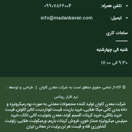
تلفن همراه:
۰9907866004
ایمیل:
info@madankavan.com
ساعات کاری
شنبه الی چهارشنبه
9:30 الی 17:00
© 2026, تمامی حقوق متعلق است به شرکت معدن کاوان |
طراحی و توسعه :
نرم افزار روناس
شرکت معدن کاوان تولید کننده محصولات معدنی به صورت پودرمیکرونیزه و
دانه بندی کانی میکا طلایی، خرید باریت، قیمت لئوناردیت، آنالیز کائولن، قیمت
خرید بالکلی، خرید کربنات کلسیم کوتد، معدن بنتونیت، کانی تالک، خرید
سیلیس میکرونیزه ممتاز خوی، فروش کربنات باریم، ورمیکولیت طلایی، زئولیت
کشاورزی فله و قیمت هر تن پرلیت در معادن ایران