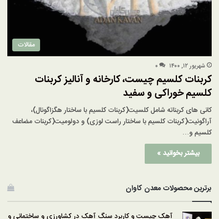
مقالات
شهریور ۱۲, ۱۴۰۰
۰
کربنات کلسیم چیست، کارخانه و آنالیز کربنات
کلسیم خوراکی و سفید
کانی های کربناته شامل کلسیت(کربنات کلسیم با ساختار هگزاگونال)،
آراگونیت(کربنات کلسیم با ساختار راست لوزی) و دولومیت(کربنات مضاعف
کلسیم و…
بیشتر بخوانید »
برترین محصولات معدن کاوان
آهک چیست و کاربرد سنگ آهک در کشاورزی و ساختمانی و