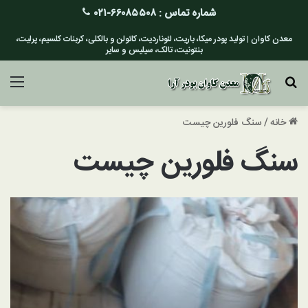
شماره تماس :
۶۶۰۸۵۵۰۸-۰۲۱
معدن کاوان | تولید پودر میکا، باریت، لئوناردیت، کائولن و بالکلی، کربنات کلسیم، پرلیت،
بنتونیت، تالک، سیلیس و سایر
جستجو برای
منو
خانه
/
سنگ فلورین چیست
سنگ فلورین چیست