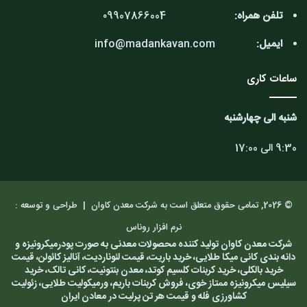
تلفن همراه:
۰9907866004
ایمیل:
info@madankavan.com
ساعات کاری
شنبه الی چهارشنبه
9:30 الی 17:00
© 2026, تمامی حقوق متعلق است به شرکت معدن کاوان |
طراحی و توسعه :
نرم افزار روناس
شرکت معدن کاوان تولید کننده محصولات معدنی به صورت پودرمیکرونیزه و
دانه بندی کانی میکا طلایی، خرید باریت، قیمت لئوناردیت، آنالیز کائولن، قیمت
خرید بالکلی، خرید کربنات کلسیم کوتد، معدن بنتونیت، کانی تالک، خرید
سیلیس میکرونیزه ممتاز خوی، فروش کربنات باریم، ورمیکولیت طلایی، زئولیت
کشاورزی فله و قیمت هر تن پرلیت در معادن ایران