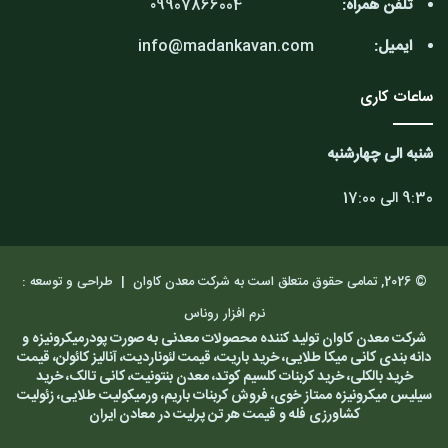
تلفن همراه:
۰9907866004
ایمیل:
info@madankavan.com
ساعات کاری
شنبه الی چهارشنبه
9:30 الی 17:00
© 2026, تمامی حقوق متعلق است به شرکت معدن کاوان |
طراحی و توسعه :
نرم افزار روناس
شرکت معدن کاوان تولید کننده محصولات معدنی به صورت پودرمیکرونیزه و
دانه بندی کانی میکا طلایی، خرید باریت، قیمت لئوناردیت، آنالیز کائولن، قیمت
خرید بالکلی، خرید کربنات کلسیم کوتد، معدن بنتونیت، کانی تالک، خرید
سیلیس میکرونیزه ممتاز خوی، فروش کربنات باریم، ورمیکولیت طلایی، زئولیت
کشاورزی فله و قیمت هر تن پرلیت در معادن ایران