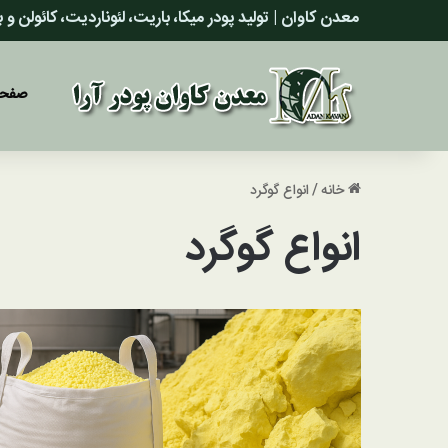
معدن کاوان | تولید پودر میکا، باریت، لئوناردیت، کائولن و
صفحه
خانه
/
انواع گوگرد
انواع گوگرد