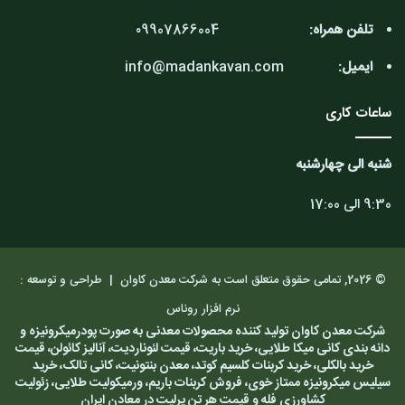
تلفن همراه:
۰9907866004
ایمیل:
info@madankavan.com
ساعات کاری
شنبه الی چهارشنبه
9:30 الی 17:00
© 2026, تمامی حقوق متعلق است به شرکت معدن کاوان |
طراحی و توسعه :
نرم افزار روناس
شرکت معدن کاوان تولید کننده محصولات معدنی به صورت پودرمیکرونیزه و
دانه بندی کانی میکا طلایی، خرید باریت، قیمت لئوناردیت، آنالیز کائولن، قیمت
خرید بالکلی، خرید کربنات کلسیم کوتد، معدن بنتونیت، کانی تالک، خرید
سیلیس میکرونیزه ممتاز خوی، فروش کربنات باریم، ورمیکولیت طلایی، زئولیت
کشاورزی فله و قیمت هر تن پرلیت در معادن ایران