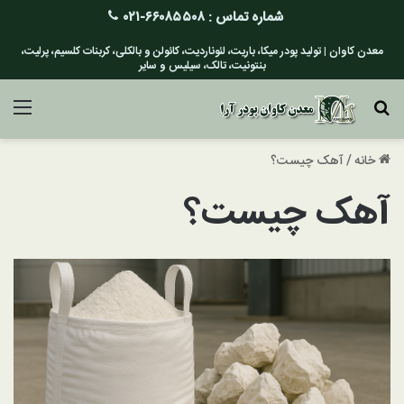
شماره تماس :
۶۶۰۸۵۵۰۸-۰۲۱
معدن کاوان | تولید پودر میکا، باریت، لئوناردیت، کائولن و بالکلی، کربنات کلسیم، پرلیت،
بنتونیت، تالک، سیلیس و سایر
جستجو برای
منو
خانه
/
آهک چیست؟
آهک چیست؟