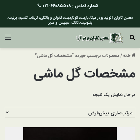
شماره تماس :
۶۶۰۸۵۵۰۸-۰۲۱
معدن کاوان | تولید پودر میکا، باریت، لئوناردیت، کائولن و بالکلی، کربنات کلسیم، پرلیت،
بنتونیت، تالک، سیلیس و سایر
جستجو برای
منو
خانه
/
محصولات برچسب خورده “مشخصات گل ماشی”
مشخصات گل ماشی
در حال نمایش یک نتیجه