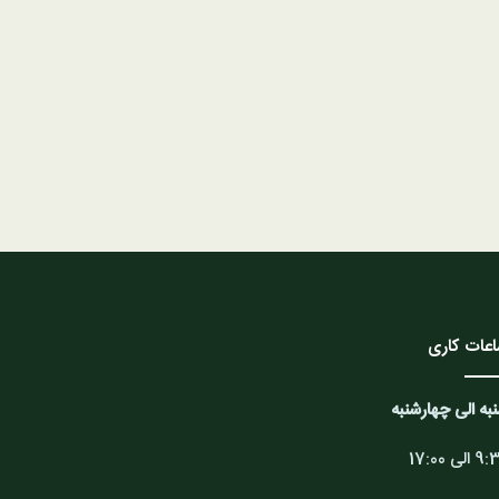
عات کاری
به الی چهارشنبه
الی 17:00